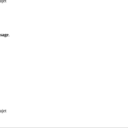
ujet
ssage
.
ujet