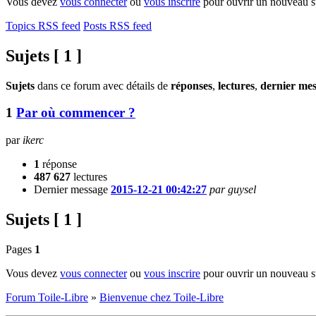
Vous devez
vous connecter
ou
vous inscrire
pour ouvrir un nouveau s
Topics RSS feed
Posts RSS feed
Sujets [ 1 ]
Sujets
dans ce forum avec détails de
réponses
,
lectures
,
dernier me
1
Par où commencer ?
par
ikerc
1
réponse
487 627
lectures
Dernier message
2015-12-21 00:42:27
par guysel
Sujets [ 1 ]
Pages
1
Vous devez
vous connecter
ou
vous inscrire
pour ouvrir un nouveau s
Forum Toile-Libre
»
Bienvenue chez Toile-Libre