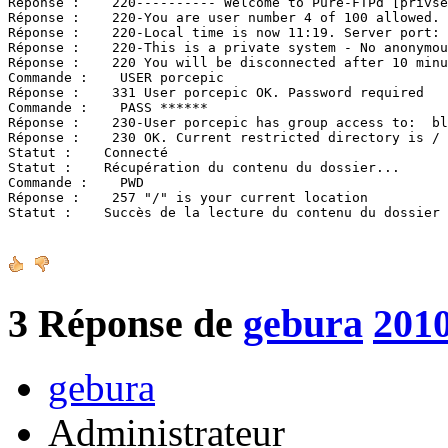
Réponse :    220---------- Welcome to Pure-FTPd [privse
Réponse :    220-You are user number 4 of 100 allowed.

Réponse :    220-Local time is now 11:19. Server port: 
Réponse :    220-This is a private system - No anonymou
Réponse :    220 You will be disconnected after 10 minu
Commande :    USER porcepic

Réponse :    331 User porcepic OK. Password required

Commande :    PASS ******

Réponse :    230-User porcepic has group access to:  bl
Réponse :    230 OK. Current restricted directory is /

Statut :    Connecté

Statut :    Récupération du contenu du dossier...

Commande :    PWD

Réponse :    257 "/" is your current location

Statut :    Succès de la lecture du contenu du dossier
3
Réponse de
gebura
2010
gebura
Administrateur