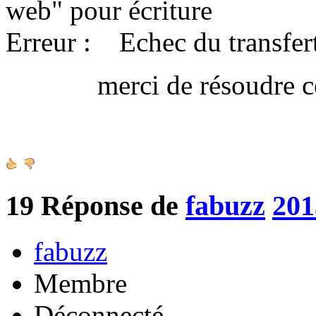
web" pour écriture
Erreur : Echec du transfert
merci de résoudre ce 
Amica
19
Réponse de
fabuzz
201
fabuzz
Membre
Déconnecté