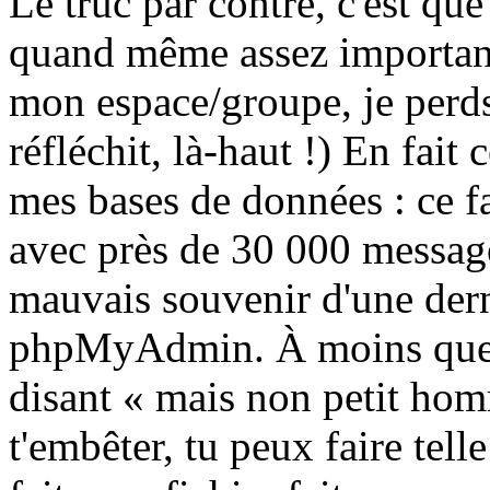
Le truc par contre, c'est que
quand même assez important
mon espace/groupe, je perds
réfléchit, là-haut !) En fait 
mes bases de données : ce f
avec près de 30 000 messages
mauvais souvenir d'une dern
phpMyAdmin. À moins que 
disant « mais non petit homm
t'embêter, tu peux faire tel