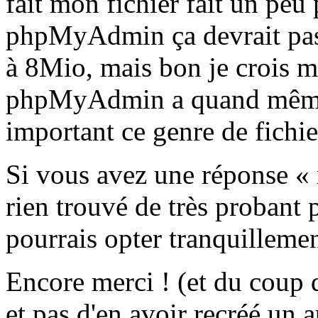
fait mon fichier fait un pe
phpMyAdmin ça devrait pass
à 8Mio, mais bon je crois m
phpMyAdmin a quand même t
important ce genre de fichier
Si vous avez une réponse « m
rien trouvé de très probant
pourrais opter tranquilleme
Encore merci ! (et du coup d
et pas d'en avoir recréé un a