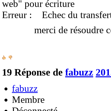
web" pour écriture
Erreur : Echec du transfert
merci de résoudre ce 
Amica
19
Réponse de
fabuzz
201
fabuzz
Membre
Déconnecté