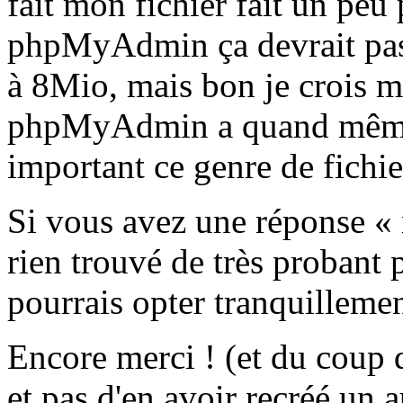
fait mon fichier fait un pe
phpMyAdmin ça devrait pass
à 8Mio, mais bon je crois m
phpMyAdmin a quand même t
important ce genre de fichier
Si vous avez une réponse « m
rien trouvé de très probant
pourrais opter tranquilleme
Encore merci ! (et du coup d
et pas d'en avoir recréé un a