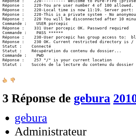
Réponse :    220---------- Welcome to Pure-FTPd [privse
Réponse :    220-You are user number 4 of 100 allowed.

Réponse :    220-Local time is now 11:19. Server port: 
Réponse :    220-This is a private system - No anonymou
Réponse :    220 You will be disconnected after 10 minu
Commande :    USER porcepic

Réponse :    331 User porcepic OK. Password required

Commande :    PASS ******

Réponse :    230-User porcepic has group access to:  bl
Réponse :    230 OK. Current restricted directory is /

Statut :    Connecté

Statut :    Récupération du contenu du dossier...

Commande :    PWD

Réponse :    257 "/" is your current location

Statut :    Succès de la lecture du contenu du dossier
3
Réponse de
gebura
2010
gebura
Administrateur