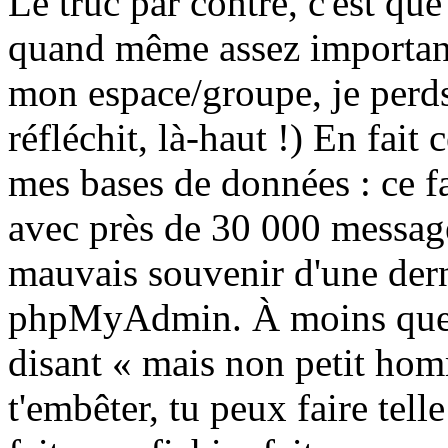
Le truc par contre, c'est que
quand même assez important
mon espace/groupe, je perds
réfléchit, là-haut !) En fait 
mes bases de données : ce f
avec près de 30 000 messages
mauvais souvenir d'une dern
phpMyAdmin. À moins que 
disant « mais non petit homm
t'embêter, tu peux faire tel