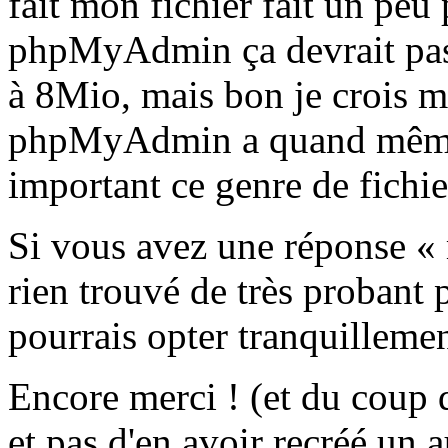
fait mon fichier fait un pe
phpMyAdmin ça devrait pass
à 8Mio, mais bon je crois m
phpMyAdmin a quand même t
important ce genre de fichier
Si vous avez une réponse « m
rien trouvé de très probant
pourrais opter tranquilleme
Encore merci ! (et du coup d
et pas d'en avoir recréé un a