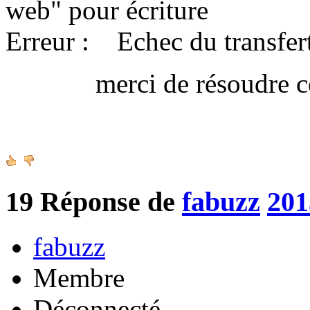
web" pour écriture
Erreur : Echec du transfert
merci de résoudre ce 
Amica
19
Réponse de
fabuzz
201
fabuzz
Membre
Déconnecté