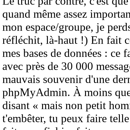
Le truc par contre, c'est que
quand même assez important
mon espace/groupe, je perds
réfléchit, là-haut !) En fait 
mes bases de données : ce f
avec près de 30 000 messages
mauvais souvenir d'une dern
phpMyAdmin. À moins que 
disant « mais non petit homm
t'embêter, tu peux faire tel