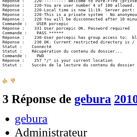
Réponse :    220---------- Welcome to Pure-FTPd [privse
Réponse :    220-You are user number 4 of 100 allowed.

Réponse :    220-Local time is now 11:19. Server port: 
Réponse :    220-This is a private system - No anonymou
Réponse :    220 You will be disconnected after 10 minu
Commande :    USER porcepic

Réponse :    331 User porcepic OK. Password required

Commande :    PASS ******

Réponse :    230-User porcepic has group access to:  bl
Réponse :    230 OK. Current restricted directory is /

Statut :    Connecté

Statut :    Récupération du contenu du dossier...

Commande :    PWD

Réponse :    257 "/" is your current location

Statut :    Succès de la lecture du contenu du dossier
3
Réponse de
gebura
2010
gebura
Administrateur