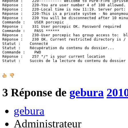
Réponse :    220---------- Welcome to Pure-FTPd [privse
Réponse :    220-You are user number 4 of 100 allowed.

Réponse :    220-Local time is now 11:19. Server port: 
Réponse :    220-This is a private system - No anonymou
Réponse :    220 You will be disconnected after 10 minu
Commande :    USER porcepic

Réponse :    331 User porcepic OK. Password required

Commande :    PASS ******

Réponse :    230-User porcepic has group access to:  bl
Réponse :    230 OK. Current restricted directory is /

Statut :    Connecté

Statut :    Récupération du contenu du dossier...

Commande :    PWD

Réponse :    257 "/" is your current location

Statut :    Succès de la lecture du contenu du dossier
3
Réponse de
gebura
2010
gebura
Administrateur