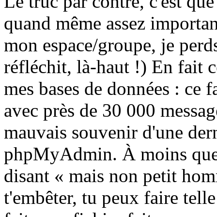
Le truc par contre, c'est que
quand même assez important
mon espace/groupe, je perds
réfléchit, là-haut !) En fait 
mes bases de données : ce f
avec près de 30 000 messages
mauvais souvenir d'une dern
phpMyAdmin. À moins que 
disant « mais non petit homm
t'embêter, tu peux faire tel