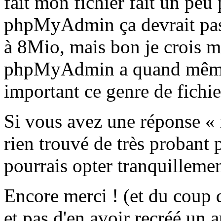
fait mon fichier fait un pe
phpMyAdmin ça devrait pass
à 8Mio, mais bon je crois m
phpMyAdmin a quand même t
important ce genre de fichier
Si vous avez une réponse « m
rien trouvé de très probant
pourrais opter tranquilleme
Encore merci ! (et du coup d
et pas d'en avoir recréé un a