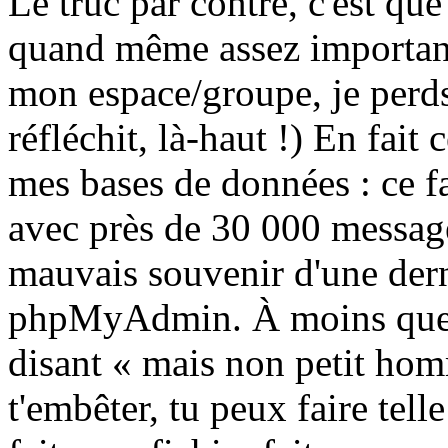
Le truc par contre, c'est que
quand même assez important
mon espace/groupe, je perds
réfléchit, là-haut !) En fait 
mes bases de données : ce f
avec près de 30 000 messages
mauvais souvenir d'une dern
phpMyAdmin. À moins que 
disant « mais non petit homm
t'embêter, tu peux faire tel