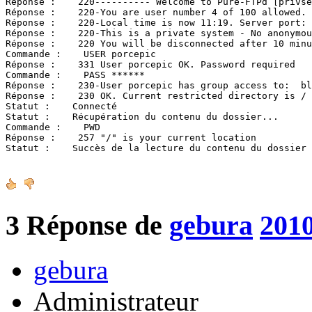
Réponse :    220---------- Welcome to Pure-FTPd [privse
Réponse :    220-You are user number 4 of 100 allowed.

Réponse :    220-Local time is now 11:19. Server port: 
Réponse :    220-This is a private system - No anonymou
Réponse :    220 You will be disconnected after 10 minu
Commande :    USER porcepic

Réponse :    331 User porcepic OK. Password required

Commande :    PASS ******

Réponse :    230-User porcepic has group access to:  bl
Réponse :    230 OK. Current restricted directory is /

Statut :    Connecté

Statut :    Récupération du contenu du dossier...

Commande :    PWD

Réponse :    257 "/" is your current location

Statut :    Succès de la lecture du contenu du dossier
3
Réponse de
gebura
2010
gebura
Administrateur