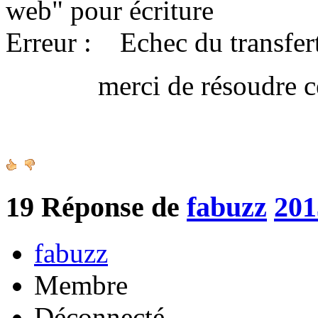
web" pour écriture
Erreur : Echec du transfert
merci de résoudre ce 
Amica
19
Réponse de
fabuzz
201
fabuzz
Membre
Déconnecté