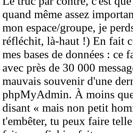
Le truc par contre, c'est que
quand même assez important
mon espace/groupe, je perds
réfléchit, là-haut !) En fait 
mes bases de données : ce f
avec près de 30 000 messages
mauvais souvenir d'une dern
phpMyAdmin. À moins que 
disant « mais non petit homm
t'embêter, tu peux faire tel