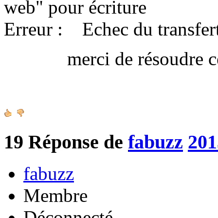
web" pour écriture
Erreur : Echec du transfert
merci de résoudre ce 
Amica
19
Réponse de
fabuzz
201
fabuzz
Membre
Déconnecté