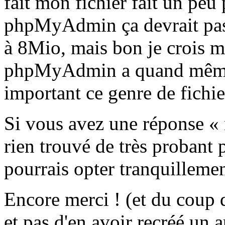
fait mon fichier fait un pe
phpMyAdmin ça devrait pass
à 8Mio, mais bon je crois m
phpMyAdmin a quand même t
important ce genre de fichier
Si vous avez une réponse « m
rien trouvé de très probant
pourrais opter tranquilleme
Encore merci ! (et du coup d
et pas d'en avoir recréé un a