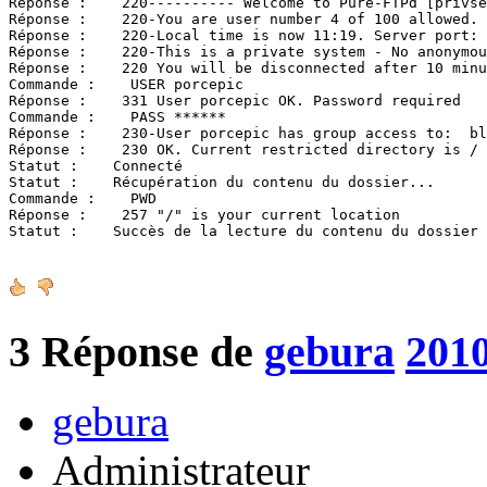
Réponse :    220---------- Welcome to Pure-FTPd [privse
Réponse :    220-You are user number 4 of 100 allowed.

Réponse :    220-Local time is now 11:19. Server port: 
Réponse :    220-This is a private system - No anonymou
Réponse :    220 You will be disconnected after 10 minu
Commande :    USER porcepic

Réponse :    331 User porcepic OK. Password required

Commande :    PASS ******

Réponse :    230-User porcepic has group access to:  bl
Réponse :    230 OK. Current restricted directory is /

Statut :    Connecté

Statut :    Récupération du contenu du dossier...

Commande :    PWD

Réponse :    257 "/" is your current location

Statut :    Succès de la lecture du contenu du dossier
3
Réponse de
gebura
2010
gebura
Administrateur