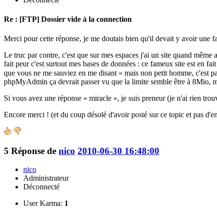
Re : [FTP] Dossier vide à la connection
Merci pour cette réponse, je me doutais bien qu'il devait y avoir une f
Le truc par contre, c'est que sur mes espaces j'ai un site quand même a
fait peur c'est surtout mes bases de données : ce fameux site est en 
que vous ne me sauviez en me disant « mais non petit homme, c'est pas 
phpMyAdmin ça devrait passer vu que la limite semble être à 8Mio, m
Si vous avez une réponse « miracle », je suis preneur (je n'ai rien tr
Encore merci ! (et du coup désolé d'avoir posté sur ce topic et pas d'en
5
Réponse de
nico
2010-06-30 16:48:00
nico
Administrateur
Déconnecté
User Karma:
1