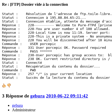
Re : [FTP] Dossier vide à la connection
Statut :    Résolution de l'adresse de ftp.toile-libre.
Statut :    Connexion à 195.88.84.65:21...

Statut :    Connexion établie, attente du message d'acc
Réponse :    220---------- Welcome to Pure-FTPd [privse
Réponse :    220-You are user number 4 of 100 allowed.

Réponse :    220-Local time is now 11:19. Server port: 
Réponse :    220-This is a private system - No anonymou
Réponse :    220 You will be disconnected after 10 minu
Commande :    USER porcepic

Réponse :    331 User porcepic OK. Password required

Commande :    PASS ******

Réponse :    230-User porcepic has group access to:  bl
Réponse :    230 OK. Current restricted directory is /

Statut :    Connecté

Statut :    Récupération du contenu du dossier...

Commande :    PWD

Réponse :    257 "/" is your current location

Statut :    Succès de la lecture du contenu du dossier
3
Réponse de
gebura
2010-06-22 09:11:42
gebura
Administrateur