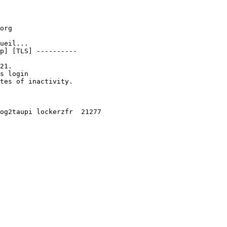
org

ueil...

p] [TLS] ----------

21.

s login

tes of inactivity.

og2taupi lockerzfr  21277     
