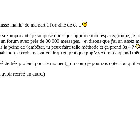
ausse manip' de ma part à l'origine de ça...
ssez important : je suppose que si je supprime mon espace/groupe, je per
fait un forum avec près de 30 000 messages... et disons que j'ai un as
la peine de t'embêter, tu peux faire telle méthode et ça prend 3s » ?
ais bon je crois me souvenir qu'en pratique phpMyAdmin a quand même t
ouvé de très probant pour le moment), du coup je pourrais opter tranquill
 avoir recréé un autre.)