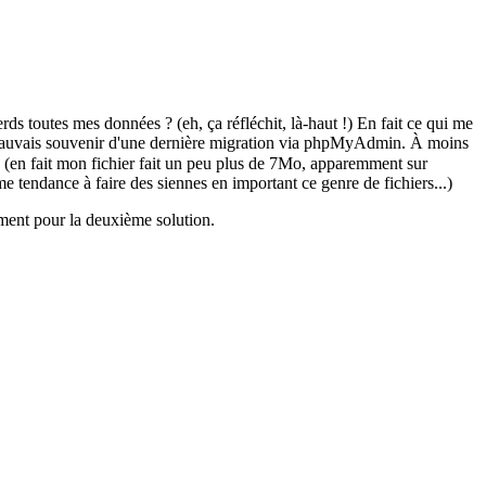
ds toutes mes données ? (eh, ça réfléchit, là-haut !) En fait ce qui me
sez mauvais souvenir d'une dernière migration via phpMyAdmin. À moins
(en fait mon fichier fait un peu plus de 7Mo, apparemment sur
endance à faire des siennes en important ce genre de fichiers...)
ement pour la deuxième solution.