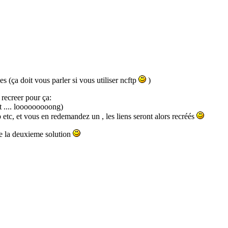
es (ça doit vous parler si vous utiliser ncftp
)
 recreer pour ça:
ut .... looooooooong)
etc, et vous en redemandez un , les liens seront alors recréés
te la deuxieme solution