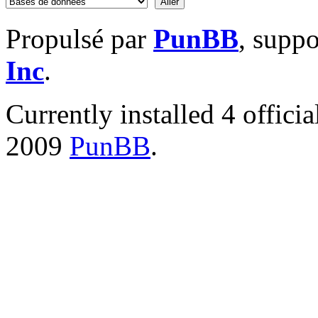
Propulsé par
PunBB
, supp
Inc
.
Currently installed
4 offici
2009
PunBB
.