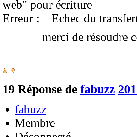
web" pour écriture
Erreur : Echec du transfert
merci de résoudre ce 
Amica
19
Réponse de
fabuzz
201
fabuzz
Membre
Déconnecté