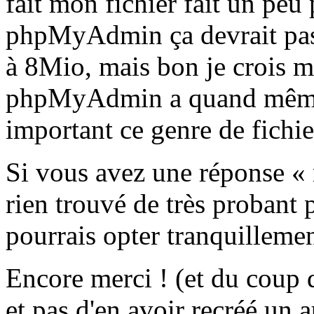
fait mon fichier fait un pe
phpMyAdmin ça devrait pass
à 8Mio, mais bon je crois m
phpMyAdmin a quand même t
important ce genre de fichier
Si vous avez une réponse « m
rien trouvé de très probant
pourrais opter tranquilleme
Encore merci ! (et du coup d
et pas d'en avoir recréé un a