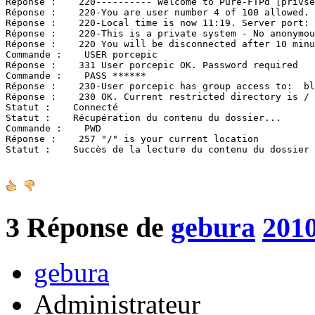
Réponse :    220---------- Welcome to Pure-FTPd [privse
Réponse :    220-You are user number 4 of 100 allowed.

Réponse :    220-Local time is now 11:19. Server port: 
Réponse :    220-This is a private system - No anonymou
Réponse :    220 You will be disconnected after 10 minu
Commande :    USER porcepic

Réponse :    331 User porcepic OK. Password required

Commande :    PASS ******

Réponse :    230-User porcepic has group access to:  bl
Réponse :    230 OK. Current restricted directory is /

Statut :    Connecté

Statut :    Récupération du contenu du dossier...

Commande :    PWD

Réponse :    257 "/" is your current location

Statut :    Succès de la lecture du contenu du dossier
3
Réponse de
gebura
2010
gebura
Administrateur