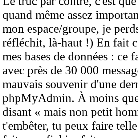
Le truc par contre, c'est que
quand même assez important
mon espace/groupe, je perds
réfléchit, là-haut !) En fait 
mes bases de données : ce f
avec près de 30 000 messages
mauvais souvenir d'une dern
phpMyAdmin. À moins que 
disant « mais non petit homm
t'embêter, tu peux faire tel