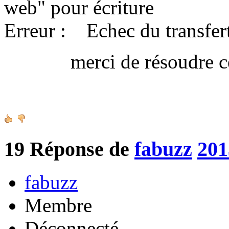
web" pour écriture
Erreur : Echec du transfert
merci de résoudre ce 
Amica
19
Réponse de
fabuzz
201
fabuzz
Membre
Déconnecté