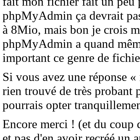
fait mon fichier fait un pe
phpMyAdmin ça devrait pass
à 8Mio, mais bon je crois m
phpMyAdmin a quand même t
important ce genre de fichier
Si vous avez une réponse « m
rien trouvé de très probant
pourrais opter tranquilleme
Encore merci ! (et du coup d
et pas d'en avoir recréé un a