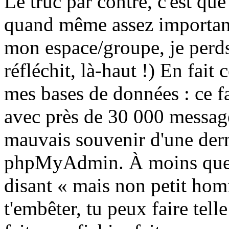
Le truc par contre, c'est que
quand même assez important
mon espace/groupe, je perds
réfléchit, là-haut !) En fait 
mes bases de données : ce f
avec près de 30 000 messages
mauvais souvenir d'une dern
phpMyAdmin. À moins que 
disant « mais non petit homm
t'embêter, tu peux faire tel