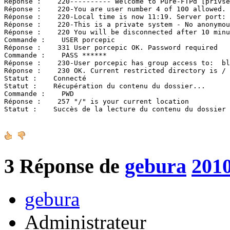
Réponse :    220---------- Welcome to Pure-FTPd [privse
Réponse :    220-You are user number 4 of 100 allowed.

Réponse :    220-Local time is now 11:19. Server port: 
Réponse :    220-This is a private system - No anonymou
Réponse :    220 You will be disconnected after 10 minu
Commande :    USER porcepic

Réponse :    331 User porcepic OK. Password required

Commande :    PASS ******

Réponse :    230-User porcepic has group access to:  bl
Réponse :    230 OK. Current restricted directory is /

Statut :    Connecté

Statut :    Récupération du contenu du dossier...

Commande :    PWD

Réponse :    257 "/" is your current location

Statut :    Succès de la lecture du contenu du dossier
3
Réponse de
gebura
2010
gebura
Administrateur