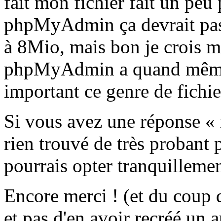
fait mon fichier fait un pe
phpMyAdmin ça devrait pass
à 8Mio, mais bon je crois m
phpMyAdmin a quand même t
important ce genre de fichier
Si vous avez une réponse « m
rien trouvé de très probant
pourrais opter tranquilleme
Encore merci ! (et du coup d
et pas d'en avoir recréé un a