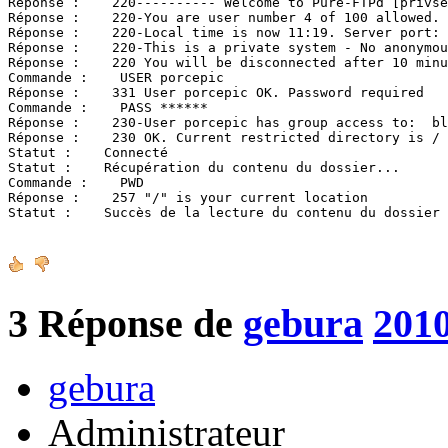
Réponse :    220---------- Welcome to Pure-FTPd [privse
Réponse :    220-You are user number 4 of 100 allowed.

Réponse :    220-Local time is now 11:19. Server port: 
Réponse :    220-This is a private system - No anonymou
Réponse :    220 You will be disconnected after 10 minu
Commande :    USER porcepic

Réponse :    331 User porcepic OK. Password required

Commande :    PASS ******

Réponse :    230-User porcepic has group access to:  bl
Réponse :    230 OK. Current restricted directory is /

Statut :    Connecté

Statut :    Récupération du contenu du dossier...

Commande :    PWD

Réponse :    257 "/" is your current location

Statut :    Succès de la lecture du contenu du dossier
3
Réponse de
gebura
2010
gebura
Administrateur