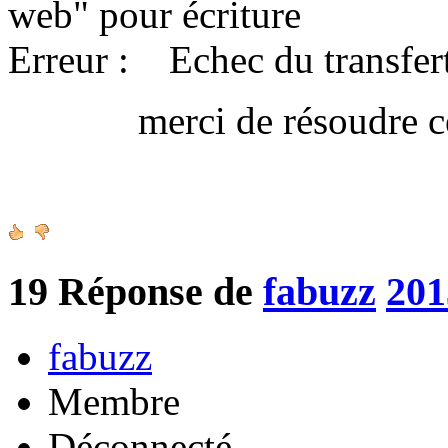
web" pour écriture
Erreur : Echec du transfert
merci de résoudre ce 
Amica
19
Réponse de
fabuzz
201
fabuzz
Membre
Déconnecté