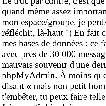
Le truc par contre, c'est que
quand même assez important
mon espace/groupe, je perds
réfléchit, là-haut !) En fait 
mes bases de données : ce f
avec près de 30 000 messages
mauvais souvenir d'une dern
phpMyAdmin. À moins que 
disant « mais non petit homm
t'embêter, tu peux faire tel