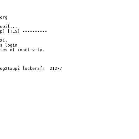
org

ueil...

p] [TLS] ----------

21.

s login

tes of inactivity.

og2taupi lockerzfr  21277     
