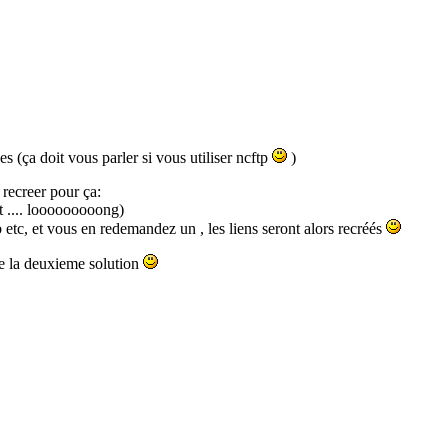
es (ça doit vous parler si vous utiliser ncftp
)
 recreer pour ça:
ut .... looooooooong)
etc, et vous en redemandez un , les liens seront alors recréés
te la deuxieme solution