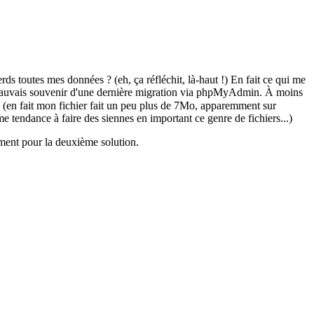
ds toutes mes données ? (eh, ça réfléchit, là-haut !) En fait ce qui me
sez mauvais souvenir d'une dernière migration via phpMyAdmin. À moins
(en fait mon fichier fait un peu plus de 7Mo, apparemment sur
endance à faire des siennes en important ce genre de fichiers...)
ement pour la deuxième solution.