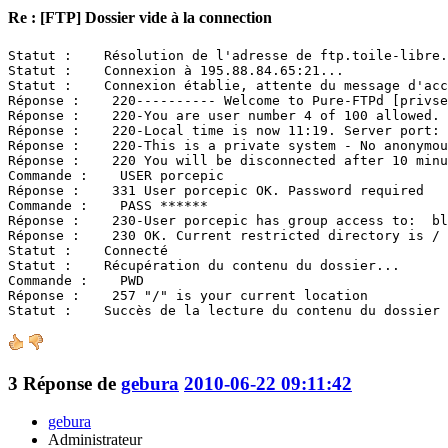
Re : [FTP] Dossier vide à la connection
Statut :    Résolution de l'adresse de ftp.toile-libre.
Statut :    Connexion à 195.88.84.65:21...

Statut :    Connexion établie, attente du message d'acc
Réponse :    220---------- Welcome to Pure-FTPd [privse
Réponse :    220-You are user number 4 of 100 allowed.

Réponse :    220-Local time is now 11:19. Server port: 
Réponse :    220-This is a private system - No anonymou
Réponse :    220 You will be disconnected after 10 minu
Commande :    USER porcepic

Réponse :    331 User porcepic OK. Password required

Commande :    PASS ******

Réponse :    230-User porcepic has group access to:  bl
Réponse :    230 OK. Current restricted directory is /

Statut :    Connecté

Statut :    Récupération du contenu du dossier...

Commande :    PWD

Réponse :    257 "/" is your current location

Statut :    Succès de la lecture du contenu du dossier
3
Réponse de
gebura
2010-06-22 09:11:42
gebura
Administrateur