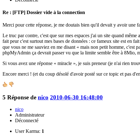
Re : [FTP] Dossier vide à la connection
Merci pour cette réponse, je me doutais bien qu'il devait y avoir une f
Le truc par contre, c'est que sur mes espaces j'ai un site quand même a
fait peur c'est surtout mes bases de données : ce fameux site est en 
que vous ne me sauviez en me disant « mais non petit homme, c'est pas 
phpMyAdmin ça devrait passer vu que la limite semble être à 8Mio, m
Si vous avez une réponse « miracle », je suis preneur (je n'ai rien tr
Encore merci ! (et du coup désolé d'avoir posté sur ce topic et pas d'en
5
Réponse de
nico
2010-06-30 16:48:00
nico
Administrateur
Déconnecté
User Karma:
1