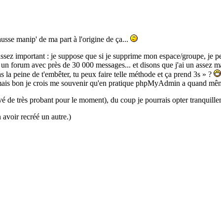
ausse manip' de ma part à l'origine de ça...
ssez important : je suppose que si je supprime mon espace/groupe, je per
fait un forum avec près de 30 000 messages... et disons que j'ai un as
la peine de t'embêter, tu peux faire telle méthode et ça prend 3s » ?
ais bon je crois me souvenir qu'en pratique phpMyAdmin a quand même t
ouvé de très probant pour le moment), du coup je pourrais opter tranquill
 avoir recréé un autre.)