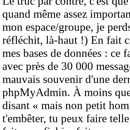
Le truc par contre, c'est que
quand même assez important
mon espace/groupe, je perds
réfléchit, là-haut !) En fait 
mes bases de données : ce f
avec près de 30 000 messages
mauvais souvenir d'une dern
phpMyAdmin. À moins que 
disant « mais non petit homm
t'embêter, tu peux faire tel