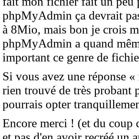
fait mon fichier fait un pe
phpMyAdmin ça devrait pass
à 8Mio, mais bon je crois m
phpMyAdmin a quand même t
important ce genre de fichier
Si vous avez une réponse « m
rien trouvé de très probant
pourrais opter tranquilleme
Encore merci ! (et du coup d
et pas d'en avoir recréé un a