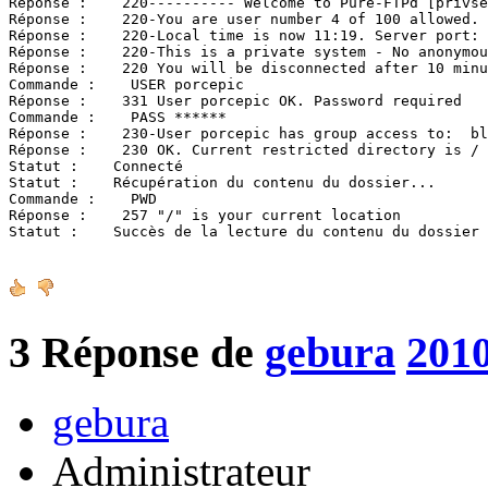
Réponse :    220---------- Welcome to Pure-FTPd [privse
Réponse :    220-You are user number 4 of 100 allowed.

Réponse :    220-Local time is now 11:19. Server port: 
Réponse :    220-This is a private system - No anonymou
Réponse :    220 You will be disconnected after 10 minu
Commande :    USER porcepic

Réponse :    331 User porcepic OK. Password required

Commande :    PASS ******

Réponse :    230-User porcepic has group access to:  bl
Réponse :    230 OK. Current restricted directory is /

Statut :    Connecté

Statut :    Récupération du contenu du dossier...

Commande :    PWD

Réponse :    257 "/" is your current location

Statut :    Succès de la lecture du contenu du dossier
3
Réponse de
gebura
2010
gebura
Administrateur