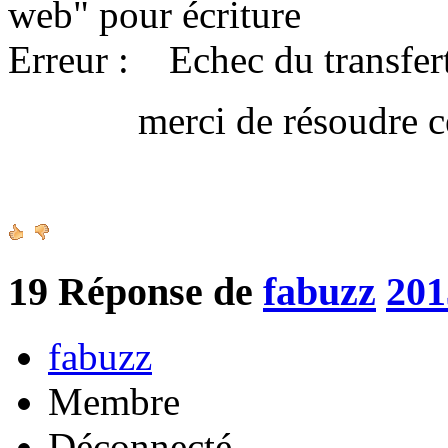
web" pour écriture
Erreur : Echec du transfert
merci de résoudre ce 
Amica
19
Réponse de
fabuzz
201
fabuzz
Membre
Déconnecté