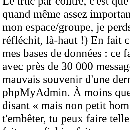
Le truc par contre, c'est que
quand même assez important
mon espace/groupe, je perds
réfléchit, là-haut !) En fait 
mes bases de données : ce f
avec près de 30 000 messages
mauvais souvenir d'une dern
phpMyAdmin. À moins que 
disant « mais non petit homm
t'embêter, tu peux faire tel