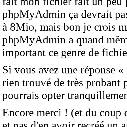
fait mon fichier fait un pe
phpMyAdmin ça devrait pass
à 8Mio, mais bon je crois m
phpMyAdmin a quand même t
important ce genre de fichier
Si vous avez une réponse « m
rien trouvé de très probant
pourrais opter tranquilleme
Encore merci ! (et du coup d
et pas d'en avoir recréé un a