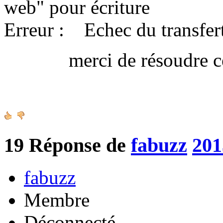
web" pour écriture
Erreur : Echec du transfert
merci de résoudre ce 
Amica
19
Réponse de
fabuzz
201
fabuzz
Membre
Déconnecté