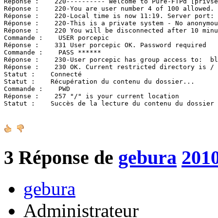
Réponse :    220---------- Welcome to Pure-FTPd [privse
Réponse :    220-You are user number 4 of 100 allowed.

Réponse :    220-Local time is now 11:19. Server port: 
Réponse :    220-This is a private system - No anonymou
Réponse :    220 You will be disconnected after 10 minu
Commande :    USER porcepic

Réponse :    331 User porcepic OK. Password required

Commande :    PASS ******

Réponse :    230-User porcepic has group access to:  bl
Réponse :    230 OK. Current restricted directory is /

Statut :    Connecté

Statut :    Récupération du contenu du dossier...

Commande :    PWD

Réponse :    257 "/" is your current location

Statut :    Succès de la lecture du contenu du dossier
3
Réponse de
gebura
2010
gebura
Administrateur