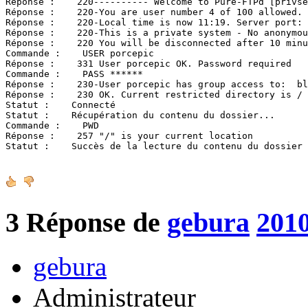
Réponse :    220---------- Welcome to Pure-FTPd [privse
Réponse :    220-You are user number 4 of 100 allowed.

Réponse :    220-Local time is now 11:19. Server port: 
Réponse :    220-This is a private system - No anonymou
Réponse :    220 You will be disconnected after 10 minu
Commande :    USER porcepic

Réponse :    331 User porcepic OK. Password required

Commande :    PASS ******

Réponse :    230-User porcepic has group access to:  bl
Réponse :    230 OK. Current restricted directory is /

Statut :    Connecté

Statut :    Récupération du contenu du dossier...

Commande :    PWD

Réponse :    257 "/" is your current location

Statut :    Succès de la lecture du contenu du dossier
3
Réponse de
gebura
2010
gebura
Administrateur