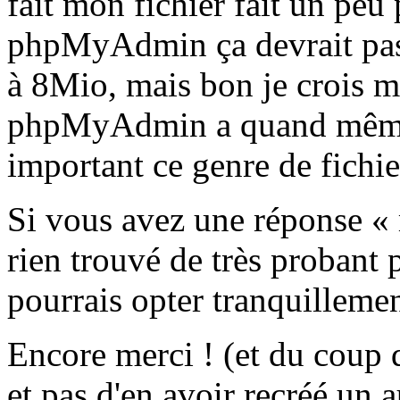
fait mon fichier fait un pe
phpMyAdmin ça devrait pass
à 8Mio, mais bon je crois m
phpMyAdmin a quand même t
important ce genre de fichier
Si vous avez une réponse « m
rien trouvé de très probant
pourrais opter tranquilleme
Encore merci ! (et du coup d
et pas d'en avoir recréé un a