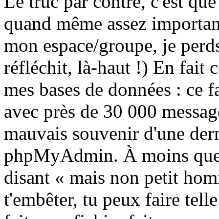
Le truc par contre, c'est que
quand même assez important
mon espace/groupe, je perds
réfléchit, là-haut !) En fait 
mes bases de données : ce f
avec près de 30 000 messages
mauvais souvenir d'une dern
phpMyAdmin. À moins que 
disant « mais non petit homm
t'embêter, tu peux faire tel