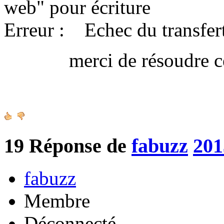
web" pour écriture
Erreur : Echec du transfert
merci de résoudre ce 
Amica
19
Réponse de
fabuzz
201
fabuzz
Membre
Déconnecté