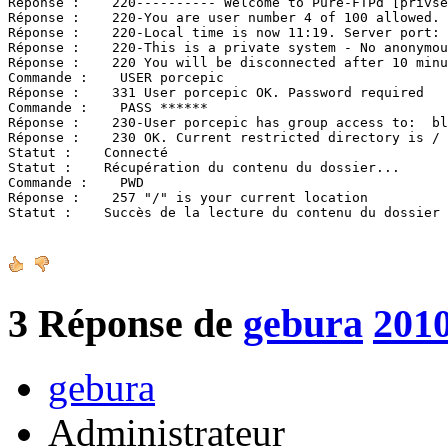
Réponse :    220---------- Welcome to Pure-FTPd [privse
Réponse :    220-You are user number 4 of 100 allowed.

Réponse :    220-Local time is now 11:19. Server port: 
Réponse :    220-This is a private system - No anonymou
Réponse :    220 You will be disconnected after 10 minu
Commande :    USER porcepic

Réponse :    331 User porcepic OK. Password required

Commande :    PASS ******

Réponse :    230-User porcepic has group access to:  bl
Réponse :    230 OK. Current restricted directory is /

Statut :    Connecté

Statut :    Récupération du contenu du dossier...

Commande :    PWD

Réponse :    257 "/" is your current location

Statut :    Succès de la lecture du contenu du dossier
3
Réponse de
gebura
2010
gebura
Administrateur