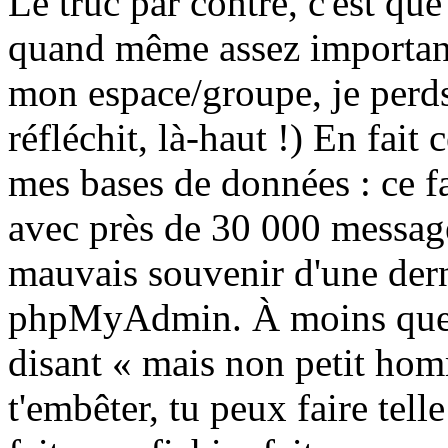
Le truc par contre, c'est que
quand même assez important
mon espace/groupe, je perds
réfléchit, là-haut !) En fait 
mes bases de données : ce f
avec près de 30 000 messages
mauvais souvenir d'une dern
phpMyAdmin. À moins que 
disant « mais non petit homm
t'embêter, tu peux faire tel