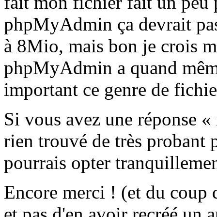
fait mon fichier fait un pe
phpMyAdmin ça devrait pass
à 8Mio, mais bon je crois m
phpMyAdmin a quand même t
important ce genre de fichier
Si vous avez une réponse « m
rien trouvé de très probant
pourrais opter tranquilleme
Encore merci ! (et du coup d
et pas d'en avoir recréé un a