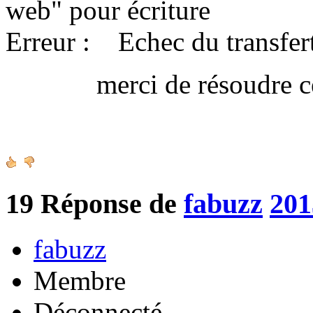
web" pour écriture
Erreur : Echec du transfert
merci de résoudre ce 
Amica
19
Réponse de
fabuzz
201
fabuzz
Membre
Déconnecté