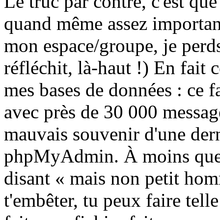
Le truc par contre, c'est que
quand même assez important
mon espace/groupe, je perds
réfléchit, là-haut !) En fait 
mes bases de données : ce f
avec près de 30 000 messages
mauvais souvenir d'une dern
phpMyAdmin. À moins que 
disant « mais non petit homm
t'embêter, tu peux faire tel