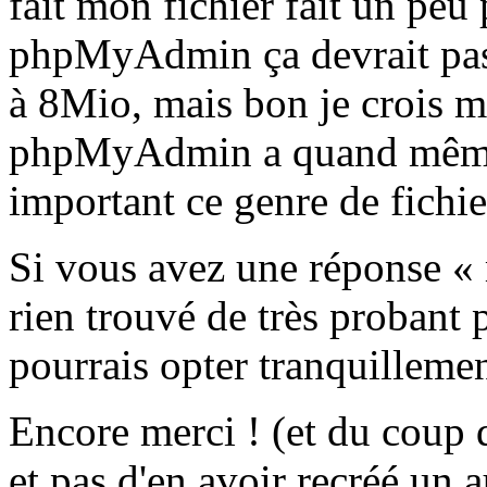
fait mon fichier fait un pe
phpMyAdmin ça devrait pass
à 8Mio, mais bon je crois m
phpMyAdmin a quand même t
important ce genre de fichier
Si vous avez une réponse « m
rien trouvé de très probant
pourrais opter tranquilleme
Encore merci ! (et du coup d
et pas d'en avoir recréé un a