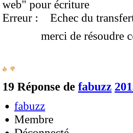
web" pour écriture
Erreur : Echec du transfert
merci de résoudre ce 
Amica
19
Réponse de
fabuzz
201
fabuzz
Membre
Déconnecté