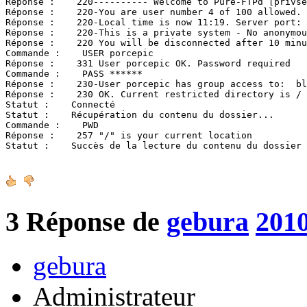
Réponse :    220---------- Welcome to Pure-FTPd [privse
Réponse :    220-You are user number 4 of 100 allowed.

Réponse :    220-Local time is now 11:19. Server port: 
Réponse :    220-This is a private system - No anonymou
Réponse :    220 You will be disconnected after 10 minu
Commande :    USER porcepic

Réponse :    331 User porcepic OK. Password required

Commande :    PASS ******

Réponse :    230-User porcepic has group access to:  bl
Réponse :    230 OK. Current restricted directory is /

Statut :    Connecté

Statut :    Récupération du contenu du dossier...

Commande :    PWD

Réponse :    257 "/" is your current location

Statut :    Succès de la lecture du contenu du dossier
3
Réponse de
gebura
2010
gebura
Administrateur