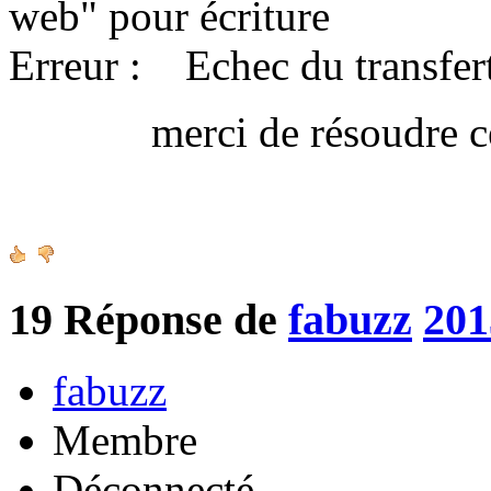
web" pour écriture
Erreur : Echec du transfert
merci de résoudre ce 
Amica
19
Réponse de
fabuzz
201
fabuzz
Membre
Déconnecté