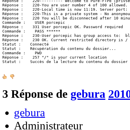
Réponse :    220---------- Welcome to Pure-FTPd [privse
Réponse :    220-You are user number 4 of 100 allowed.

Réponse :    220-Local time is now 11:19. Server port: 
Réponse :    220-This is a private system - No anonymou
Réponse :    220 You will be disconnected after 10 minu
Commande :    USER porcepic

Réponse :    331 User porcepic OK. Password required

Commande :    PASS ******

Réponse :    230-User porcepic has group access to:  bl
Réponse :    230 OK. Current restricted directory is /

Statut :    Connecté

Statut :    Récupération du contenu du dossier...

Commande :    PWD

Réponse :    257 "/" is your current location

Statut :    Succès de la lecture du contenu du dossier
3
Réponse de
gebura
2010
gebura
Administrateur