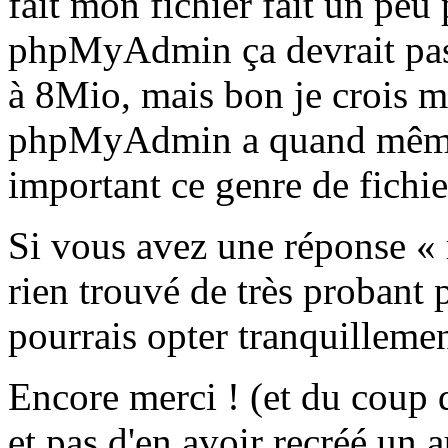
fait mon fichier fait un pe
phpMyAdmin ça devrait pass
à 8Mio, mais bon je crois m
phpMyAdmin a quand même t
important ce genre de fichier
Si vous avez une réponse « m
rien trouvé de très probant
pourrais opter tranquilleme
Encore merci ! (et du coup d
et pas d'en avoir recréé un a