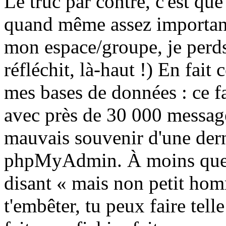
Le truc par contre, c'est que
quand même assez important
mon espace/groupe, je perds
réfléchit, là-haut !) En fait 
mes bases de données : ce f
avec près de 30 000 messages
mauvais souvenir d'une dern
phpMyAdmin. À moins que 
disant « mais non petit homm
t'embêter, tu peux faire tel