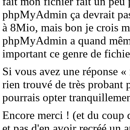
fait mon fichier fait un pe
phpMyAdmin ça devrait pass
à 8Mio, mais bon je crois m
phpMyAdmin a quand même t
important ce genre de fichier
Si vous avez une réponse « m
rien trouvé de très probant
pourrais opter tranquilleme
Encore merci ! (et du coup d
et pas d'en avoir recréé un a