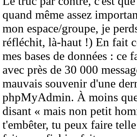
Le truc par contre, c'est que
quand même assez important
mon espace/groupe, je perds
réfléchit, là-haut !) En fait 
mes bases de données : ce f
avec près de 30 000 messages
mauvais souvenir d'une dern
phpMyAdmin. À moins que 
disant « mais non petit homm
t'embêter, tu peux faire tel