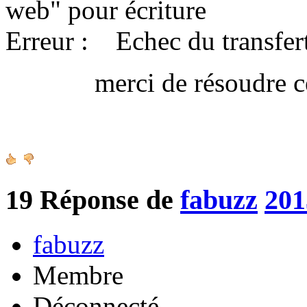
web" pour écriture
Erreur : Echec du transfert
merci de résoudre ce 
Amica
19
Réponse de
fabuzz
201
fabuzz
Membre
Déconnecté