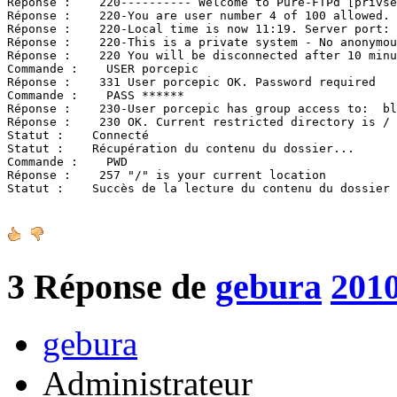
Réponse :    220---------- Welcome to Pure-FTPd [privse
Réponse :    220-You are user number 4 of 100 allowed.

Réponse :    220-Local time is now 11:19. Server port: 
Réponse :    220-This is a private system - No anonymou
Réponse :    220 You will be disconnected after 10 minu
Commande :    USER porcepic

Réponse :    331 User porcepic OK. Password required

Commande :    PASS ******

Réponse :    230-User porcepic has group access to:  bl
Réponse :    230 OK. Current restricted directory is /

Statut :    Connecté

Statut :    Récupération du contenu du dossier...

Commande :    PWD

Réponse :    257 "/" is your current location

Statut :    Succès de la lecture du contenu du dossier
3
Réponse de
gebura
2010
gebura
Administrateur