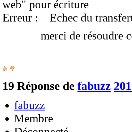
web" pour écriture
Erreur : Echec du transfert
merci de résoudre ce 
Amica
19
Réponse de
fabuzz
201
fabuzz
Membre
Déconnecté