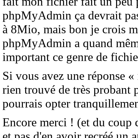
fait mon fichier fait un pe
phpMyAdmin ça devrait pass
à 8Mio, mais bon je crois m
phpMyAdmin a quand même t
important ce genre de fichier
Si vous avez une réponse « m
rien trouvé de très probant
pourrais opter tranquilleme
Encore merci ! (et du coup d
et pas d'en avoir recréé un a