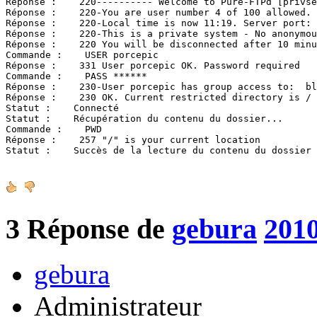
Réponse :    220---------- Welcome to Pure-FTPd [privse
Réponse :    220-You are user number 4 of 100 allowed.

Réponse :    220-Local time is now 11:19. Server port: 
Réponse :    220-This is a private system - No anonymou
Réponse :    220 You will be disconnected after 10 minu
Commande :    USER porcepic

Réponse :    331 User porcepic OK. Password required

Commande :    PASS ******

Réponse :    230-User porcepic has group access to:  bl
Réponse :    230 OK. Current restricted directory is /

Statut :    Connecté

Statut :    Récupération du contenu du dossier...

Commande :    PWD

Réponse :    257 "/" is your current location

Statut :    Succès de la lecture du contenu du dossier
3
Réponse de
gebura
2010
gebura
Administrateur