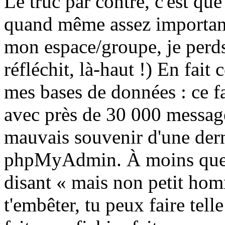
Le truc par contre, c'est que
quand même assez important
mon espace/groupe, je perds
réfléchit, là-haut !) En fait 
mes bases de données : ce f
avec près de 30 000 messages
mauvais souvenir d'une dern
phpMyAdmin. À moins que 
disant « mais non petit homm
t'embêter, tu peux faire tel