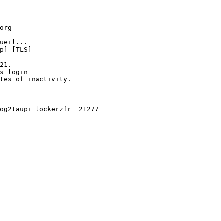
org

ueil...

p] [TLS] ----------

21.

s login

tes of inactivity.

og2taupi lockerzfr  21277     
