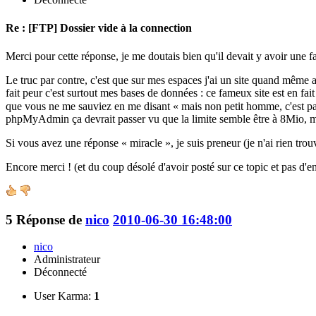
Re : [FTP] Dossier vide à la connection
Merci pour cette réponse, je me doutais bien qu'il devait y avoir une f
Le truc par contre, c'est que sur mes espaces j'ai un site quand même a
fait peur c'est surtout mes bases de données : ce fameux site est en 
que vous ne me sauviez en me disant « mais non petit homme, c'est pas 
phpMyAdmin ça devrait passer vu que la limite semble être à 8Mio, m
Si vous avez une réponse « miracle », je suis preneur (je n'ai rien tr
Encore merci ! (et du coup désolé d'avoir posté sur ce topic et pas d'en
5
Réponse de
nico
2010-06-30 16:48:00
nico
Administrateur
Déconnecté
User Karma:
1