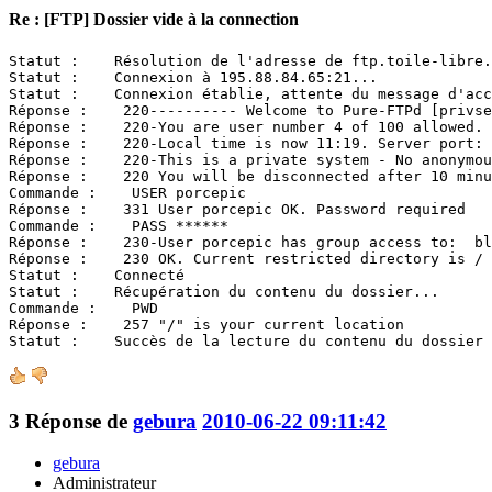
Re : [FTP] Dossier vide à la connection
Statut :    Résolution de l'adresse de ftp.toile-libre.
Statut :    Connexion à 195.88.84.65:21...

Statut :    Connexion établie, attente du message d'acc
Réponse :    220---------- Welcome to Pure-FTPd [privse
Réponse :    220-You are user number 4 of 100 allowed.

Réponse :    220-Local time is now 11:19. Server port: 
Réponse :    220-This is a private system - No anonymou
Réponse :    220 You will be disconnected after 10 minu
Commande :    USER porcepic

Réponse :    331 User porcepic OK. Password required

Commande :    PASS ******

Réponse :    230-User porcepic has group access to:  bl
Réponse :    230 OK. Current restricted directory is /

Statut :    Connecté

Statut :    Récupération du contenu du dossier...

Commande :    PWD

Réponse :    257 "/" is your current location

Statut :    Succès de la lecture du contenu du dossier
3
Réponse de
gebura
2010-06-22 09:11:42
gebura
Administrateur