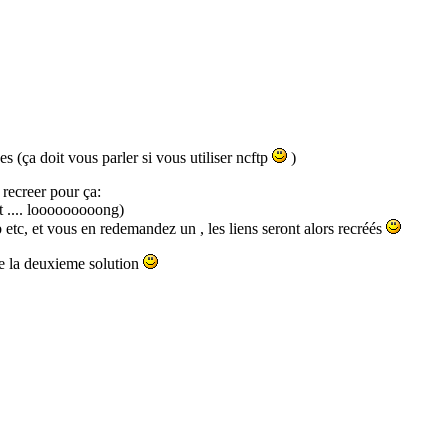
es (ça doit vous parler si vous utiliser ncftp
)
 recreer pour ça:
ut .... looooooooong)
etc, et vous en redemandez un , les liens seront alors recréés
te la deuxieme solution