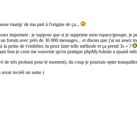
ausse manip' de ma part à l'origine de ça...
ssez important : je suppose que si je supprime mon espace/groupe, je per
fait un forum avec près de 30 000 messages... et disons que j'ai un as
la peine de t'embêter, tu peux faire telle méthode et ça prend 3s » ?
ais bon je crois me souvenir qu'en pratique phpMyAdmin a quand même t
ouvé de très probant pour le moment), du coup je pourrais opter tranquill
 avoir recréé un autre.)