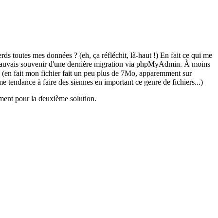
ds toutes mes données ? (eh, ça réfléchit, là-haut !) En fait ce qui me
sez mauvais souvenir d'une dernière migration via phpMyAdmin. À moins
(en fait mon fichier fait un peu plus de 7Mo, apparemment sur
endance à faire des siennes en important ce genre de fichiers...)
ement pour la deuxième solution.