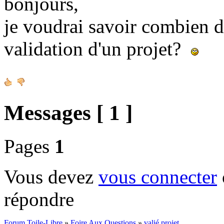
bonjours,
je voudrai savoir combien d
validation d'un projet?
Messages [ 1 ]
Pages
1
Vous devez
vous connecter
répondre
Forum Toile-Libre
»
Foire Aux Questions
»
valié projet