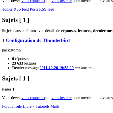
Vous devez
vous connecter
ou
vous inscrire
pour ouvrir un nouveau s
Topics RSS feed
Posts RSS feed
Sujets [ 1 ]
Sujets
dans ce forum avec détails de
réponses
,
lectures
,
dernier me
1
Configuration de Thunderbird
par
karamel
0
réponses
23 633
lectures
Dernier message
2011-12-28 19:58:29
par karamel
Sujets [ 1 ]
Pages
1
Vous devez
vous connecter
ou
vous inscrire
pour ouvrir un nouveau s
Forum Toile-Libre
»
Tutoriels Mails