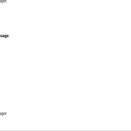
ujet
ssage
.
ujet